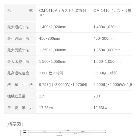
形 式
CM-1410V（カストリ装置付
CＭ-1410（カストリ無し
き）
最大通紙寸法
1,400×1,020mm
1,400×1,020mm
最小通紙寸法
450×300mm
450×300mm
最大刃渡寸法
1,350×1,000mm
1,350×1,000mm
最大木型寸法
1,560×1,050mm
1,560×1,050mm
最高運転速度
3,600枚／時間
3,600枚／時間
機 械 寸 法
9,757(L)×2,000(W)×1,970(H)
6,600(L)×2,000(W)×1,97
機械総重量
23t
20ｔ
所 要 動 力
17.25kw
12.63kw
［概要図］